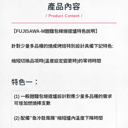
產品內容
/ Product Content /
【FUJISAWA-M甜麵包線燧道爐特色說明】
針對少量多品種的燒成烤焙特別設計具備下記特色:
縮短切換品項時(溫度設定變更時)的等待時間
特色一：
(1)
一般甜麵包燧道爐設計對應少量多品種的需求
可增加燃燒棒支數
(2)
配備”急冷鼓風機”縮短爐內溫度下降時間