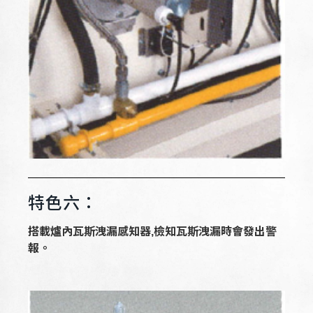
特色六：
搭載爐內瓦斯洩漏感知器,檢知瓦斯洩漏
時會發出警
報。