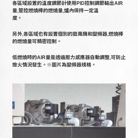
各區域設置的溫度調節計使用PID控制調節輸出AIR
量,
管控燃燒棒的燃燒量,爐內保持一定溫
度。
另外,各區域也有設置個別的鼓風機和
變頻器,燃燒棒
的燃燒量可精密
控制。
低燃燒時的AIR量是透過壓力感應器自動調整,
可防止
熄火
情況發生。※圖片為變頻器規格。