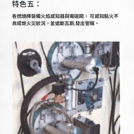
特色五：
各燃燒棒裝備火焰感知器與電磁閥， 可感知點火不
良或熄火災狀況，
並遮斷瓦斯,發出警報。