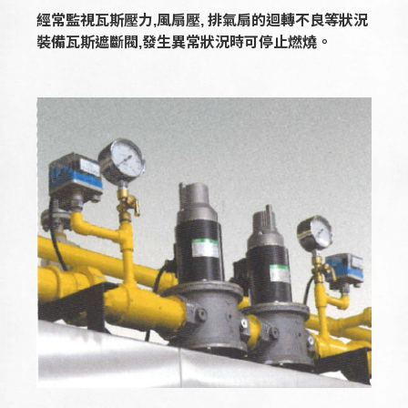
經常監視瓦斯壓力,風扇壓, 排氣扇的迴轉不良等狀況
裝備
瓦斯遮斷閥,發生異常狀況時可停止燃燒。