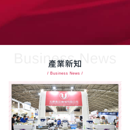
Business News
產業新知
/ Business News /