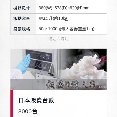
380(W)×578(D)×620(H)mm
機器尺寸
約3.5升(約10㎏)
飯槽容量
50g~1000g(最大容器重量1kg)
盛飯規格
請左右滑動
日本販賣台數
3000
台