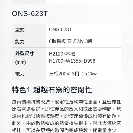
ONS-623T
ONS-623T
型式
6取鐵板 直式2枚 3段
能力
外型尺寸
H2120×本體
H1700×W1355×D998
(mm)
三相200V, 3相, 15.2kw
電力
特色1 超越石窯的密閉性
爐內結構持續改造，安定性及均勻性更高，且密閉性
比石窯還要好。即使產品的放入和取出需要時間，烤
爐內也能很快恢復熱度，即使連續燒成也沒有問題。
此外，由於散熱造成的熱量損失很少，因此與傳統窯
相比，可以在更短的時間內完成燒製。耗電量也少，