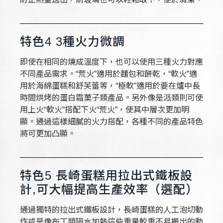
特色4 3種火力微調
即使在相同的燒成溫度下，也可以使用三種火力對應
不同產品需求。“荒火”適用於麵包和餅乾，“軟火”適
用於海綿蛋糕和舒芙蕾等，“極軟”適用於要在爐中長
時間烘烤的蛋白霜菓子類產品。另外像是派類則可使
用上火“軟火”搭配下火“荒火”，使其中層次更加明
顯。通過這樣細膩的火力搭配，各種不同的產品特色
將可更加凸顯。
特色5 長崎蛋糕用拉出式鐵板設
計,可大幅提高生產效率（選配）
通過獨特的拉出式鐵板設計，長崎蛋糕的人工泡切動
作或是像布丁類隔水加熱這些重量較重不易搬出的動