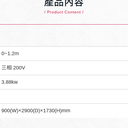
產品內容
/ Product Content /
0~1.2m
三相 200V
3.88kw
900(W)×2900(D)×1730(H)mm