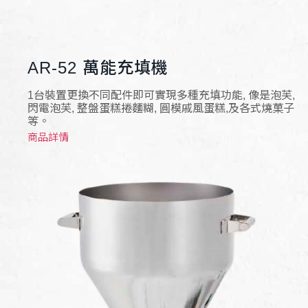
AR-52 萬能充填機
1台裝置更換不同配件即可實現多種充填功能, 像是泡芙,
閃電泡芙, 整盤蛋糕捲麵糊, 圓模戚風蛋糕,及各式燒菓子
等。
商品詳情