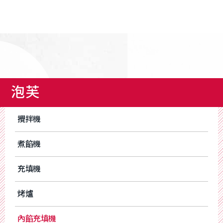
泡芙
攪拌機
煮餡機
充填機
烤爐
內餡充填機