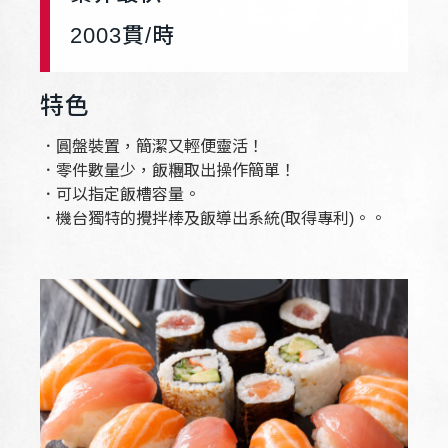
2003
貫/時
特色
．圓盤裝置，簡潔又輕便靈活！
．零件數量少，飯糰取出操作簡單！
．可以指定飯槽容量。
．機台獨特的攪拌棒及飯導出系統(取得專利)。。